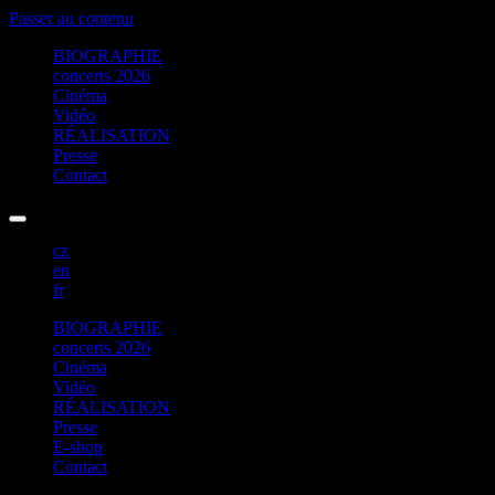
Passer au contenu
BIOGRAPHIE
concerts 2026
Cinéma
Vidéo
RÉALISATION
Presse
Contact
cz
en
fr
BIOGRAPHIE
concerts 2026
Cinéma
Vidéo
RÉALISATION
Presse
E-shop
Contact