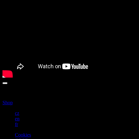
BLÍŽ
Shop
cz
en
fr
Cookies